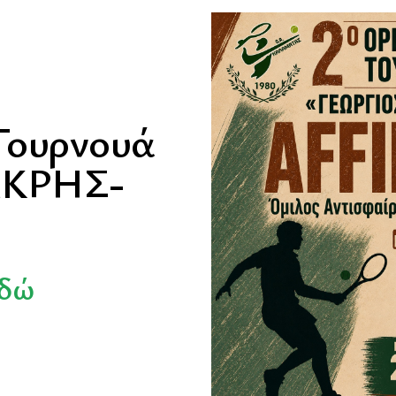
 Τουρνουά
ΑΚΡΗΣ-
εδώ