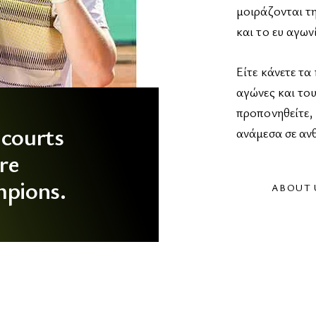
μοιράζονται τη
και το ευ αγων
Είτε κάνετε τα
αγώνες και του
προπονηθείτε, 
courts
ανάμεσα σε αν
ire
pions.
ABOUT 