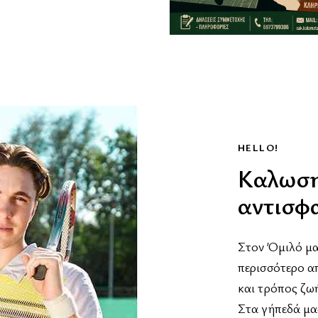
HELLO!
Καλωση
αντισφ
Στον Όμιλό μας
περισσότερο α
και τρόπος ζω
Στα γήπεδά μας