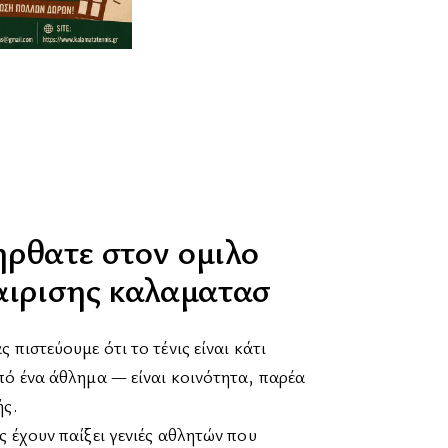
ρθατε στον ομιλο
αιρισης καλαματασ
 πιστεύουμε ότι το τένις είναι κάτι
πό ένα άθλημα — είναι κοινότητα, παρέα
ής.
 έχουν παίξει γενιές αθλητών που