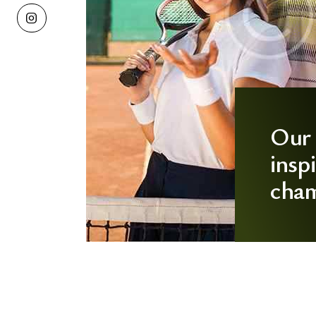
Our 
insp
cham