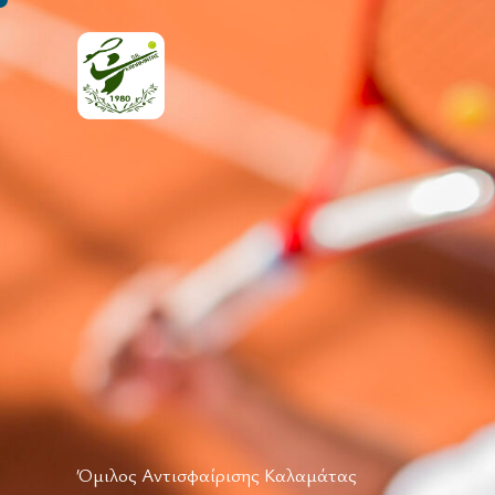
Όμιλος Αντισφαίρισης Καλαμάτας