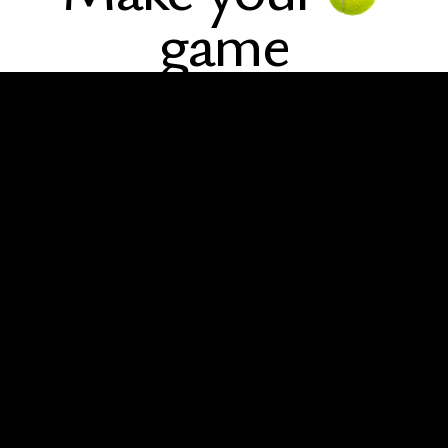
game
Όμιλος Αντισφαίρισης Καλαμάτας
Καλωσήρθατε στην ιστοσελίδα του Ομίλου Αντισφαίρισης
Καλαμάτας
Επικοινωνία
Δυτική παραλία Κορδία
Καλαμάτα 241 00
+30 27210 20 553
oak.kalamatas@gmail.com