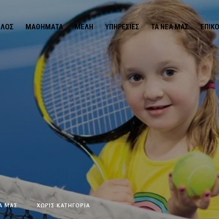
ΙΛΟΣ
ΜΑΘΉΜΑΤΑ
ΜΈΛΗ
ΥΠΗΡΕΣΊΕΣ
ΤΑ ΝΕΑ ΜΑΣ
ΕΠΙΚ
Α ΜΑΣ
ΧΩΡΊΣ ΚΑΤΗΓΟΡΊΑ