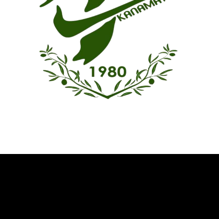
Όμιλος Αντισφαίρισης Καλαμάτας
Καλωσήρθατε στην ιστοσελίδα του Ομίλου Αντισφαίρισης
Καλαμάτας