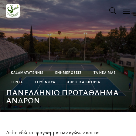
KALAMATATENNIS
ΕΝΗΜΕΡΏΣΕΙΣ
ΤΑ ΝΕΑ ΜΑΣ
ΤΈΝΤΑ
ΤΟΥΡΝΟΥΆ
ΧΩΡΊΣ ΚΑΤΗΓΟΡΊΑ
ΠΑΝΕΛΛΗΝΙΟ ΠΡΩΤΑΘΛΗΜΑ
ΑΝΔΡΩΝ
ΚΡΆΤΗΣΗ ΓΗΠΈΔΟΥ
Δείτε εδώ το πρόγραμμα των αγώνων και τα