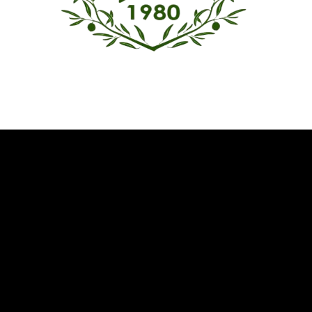
Όμιλος Αντισφαίρισης Καλαμάτας
Καλωσήρθατε στην ιστοσελίδα του Ομίλου Αντισφαίρισης
Καλαμάτας
Επικοινωνία
Δυτική παραλία Κορδία
Καλαμάτα 241 00
+30 27210 20 553