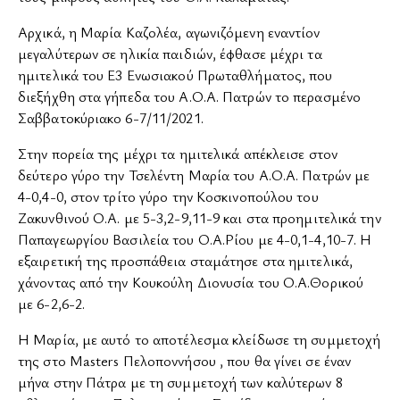
Αρχικά, η Μαρία Καζολέα, αγωνιζόμενη εναντίον
μεγαλύτερων σε ηλικία παιδιών, έφθασε μέχρι τα
ημιτελικά του Ε3 Ενωσιακού Πρωταθλήματος, που
διεξήχθη στα γήπεδα του Α.Ο.Α. Πατρών το περασμένο
Σαββατοκύριακο 6-7/11/2021.
Στην πορεία της μέχρι τα ημιτελικά απέκλεισε στον
δεύτερο γύρο την Τσελέντη Μαρία του Α.Ο.Α. Πατρών με
4-0,4-0, στον τρίτο γύρο την Κοσκινοπούλου του
Ζακυνθινού Ο.Α. με 5-3,2-9,11-9 και στα προημιτελικά την
Παπαγεωργίου Βασιλεία του Ο.Α.Ρίου με 4-0,1-4,10-7. Η
εξαιρετική της προσπάθεια σταμάτησε στα ημιτελικά,
χάνοντας από την Κουκούλη Διονυσία του Ο.Α.Θορικού
με 6-2,6-2.
Η Μαρία, με αυτό το αποτέλεσμα κλείδωσε τη συμμετοχή
της στο Masters Πελοποννήσου , που θα γίνει σε έναν
μήνα στην Πάτρα με τη συμμετοχή των καλύτερων 8