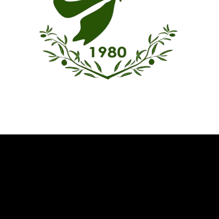
Όμιλος Αντισφαίρισης Καλαμάτας
Καλωσήρθατε στην ιστοσελίδα του Ομίλου Αντισφαίρισης
Καλαμάτας