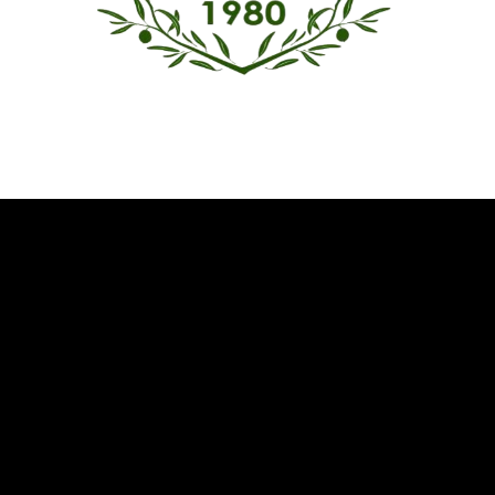
Όμιλος Αντισφαίρισης Καλαμάτας
Καλωσήρθατε στην ιστοσελίδα του Ομίλου Αντισφαίρισης
Καλαμάτας
Επικοινωνία
Δυτική παραλία Κορδία
Καλαμάτα 241 00