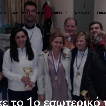
ΙΛΟΣ
ΜΑΘΉΜΑΤΑ
ΜΈΛΗ
ΥΠΗΡΕΣΊΕΣ
ΤΑ ΝΕΑ ΜΑΣ
ΕΠΙΚ
 το 1ο εσωτερικό