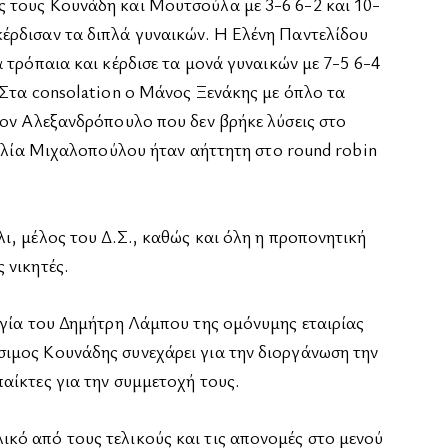
 τους Κουνάδη και Μουτσούλα με 3-6 6-2 και 10-
έρδισαν τα διπλά γυναικών. Η Ελένη Παντελίδου
 τρόπαια και κέρδισε τα μονά γυναικών με 7-5 6-4
 Στα consolation ο Μάνος Ξενάκης με όπλο τα
τον Αλεξανδρόπουλο που δεν βρήκε λύσεις στο
Ιουλία Μιχαλοπούλου ήταν αήττητη στο round robin
ι, μέλος του Δ.Σ., καθώς και όλη η προπονητική
 νικητές.
ηγία του Δημήτρη Λάμπου της ομόνυμης εταιρίας
ιμος Κουνάδης συνεχάρει για την διοργάνωση την
αίκτες για την συμμετοχή τους.
κό από τους τελικούς και τις απονομές στο μενού