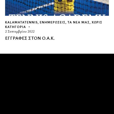
KALAMATATENNIS
,
ΕΝΗΜΕΡΏΣΕΙΣ
,
ΤΑ ΝΕΑ ΜΑΣ
,
ΧΩΡΊΣ
ΚΑΤΗΓΟΡΊΑ
2 Σεπτεμβρίου 2022
ΕΓΓΡΑΦΕΣ ΣΤΟΝ Ο.Α.Κ.
Όμιλος Αντισφαίρισης Καλαμάτας
Καλωσήρθατε στην ιστοσελίδα του Ομίλου Αντισφαίρισης
Καλαμάτας
Επικοινωνία
Δυτική παραλία Κορδία