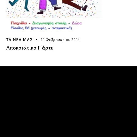
ΤΑ ΝΕΑ ΜΑΣ
14 Φεβρουαρίου 2014
Αποκριάτικο Πάρτυ
Όμιλος Αντισφαίρισης Καλαμάτας
Καλωσήρθατε στην ιστοσελίδα του Ομίλου Αντισφαίρισης
Καλαμάτας
Επικοινωνία
Δυτική παραλία Κορδία
Καλαμάτα 241 00