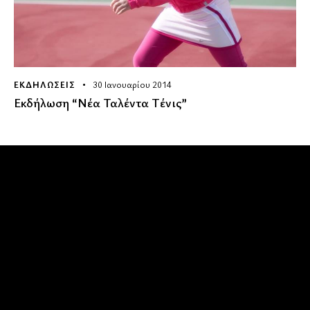
ΕΚΔΗΛΏΣΕΙΣ
30 Ιανουαρίου 2014
Εκδήλωση “Νέα Ταλέντα Τένις”
Όμιλος Αντισφαίρισης Καλαμάτας
Καλωσήρθατε στην ιστοσελίδα του Ομίλου Αντισφαίρισης
Καλαμάτας
Επικοινωνία
Δυτική παραλία Κορδία