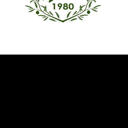
Όμιλος Αντισφαίρισης Καλαμάτας
Καλωσήρθατε στην ιστοσελίδα του Ομίλου Αντισφαίρισης
Καλαμάτας
Επικοινωνία
Δυτική παραλία Κορδία
Καλαμάτα 241 00
+30 27210 20 553