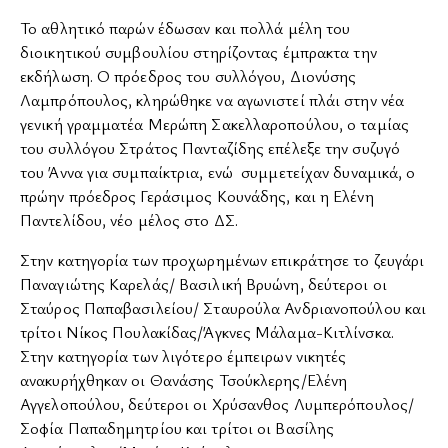
Το αθλητικό παρών έδωσαν και πολλά μέλη του
διοικητικού συμβουλίου στηρίζοντας έμπρακτα την
εκδήλωση. Ο πρόεδρος του συλλόγου, Διονύσης
Λαμπρόπουλος, κληρώθηκε να αγωνιστεί πλάι στην νέα
γενική γραμματέα Μερώπη Σακελλαροπούλου, ο ταμίας
του συλλόγου Στράτος Πανταζίδης επέλεξε την συζυγό
του Άννα για συμπαίκτρια, ενώ συμμετείχαν δυναμικά, ο
πρώην πρόεδρος Γεράσιμος Κουνάδης, και η Ελένη
Παντελίδου, νέο μέλος στο ΔΣ.
Στην κατηγορία των προχωρημένων επικράτησε το ζευγάρι
Παναγιώτης Καρελάς/ Βασιλική Βρυώνη, δεύτεροι οι
Σταύρος Παπαβασιλείου/ Σταυρούλα Ανδριανοπούλου και
τρίτοι Νίκος Πουλακίδας/Άγκνες Μάλαμα-Κιτλίνσκα.
Στην κατηγορία των λιγότερο έμπειρων νικητές
ανακυρήχθηκαν οι Θανάσης Τσούκλερης/Ελένη
Αγγελοπούλου, δεύτεροι οι Χρύσανθος Λυμπερόπουλος/
Σοφία Παπαδημητρίου και τρίτοι οι Βασίλης