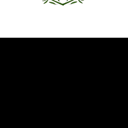
Όμιλος Αντισφαίρισης Καλαμάτας
Καλωσήρθατε στην ιστοσελίδα του Ομίλου Αντισφαίρισης
Καλαμάτας
Επικοινωνία
Δυτική παραλία Κορδία
Καλαμάτα 241 00
+30 27210 20 553
oak.kalamatas@gmail.com