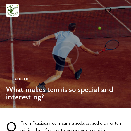
FEATURED
What makes tennis so special and
interesting?
ΚΡΆΤΗΣΗ ΓΗΠΈΔΟΥ
Q
Proin faucibus nec mauris a sodales, sed elementum
mi tincidunt. Sed eget viverra egestas nisi in