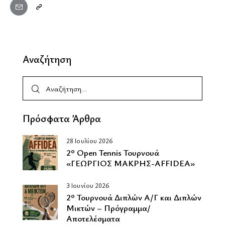
Αναζήτηση
Πρόσφατα Άρθρα
28 Ιουλίου 2026
2º Οpen Tennis Τουρνουά
«ΓΕΩΡΓΙΟΣ ΜΑΚΡΗΣ-AFFIDEA»
3 Ιουνίου 2026
2º Τουρνουά Διπλών Α/Γ και Διπλών
Μικτών – Πρόγραμμα/
Αποτελέσματα