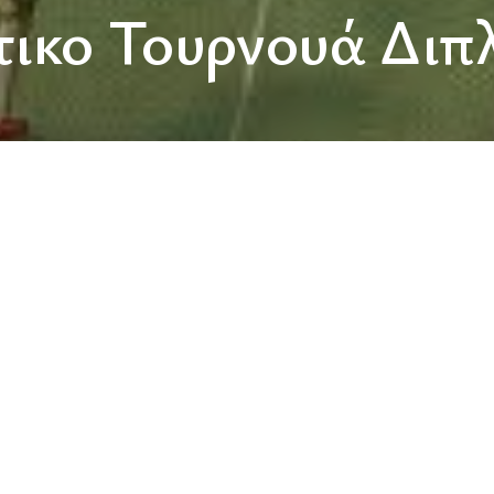
τικο Τουρνουά Διπ